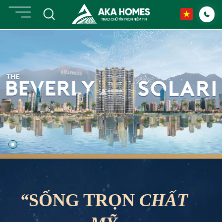
Skip
to
content
“
SỐNG TRỌN
CHẤT