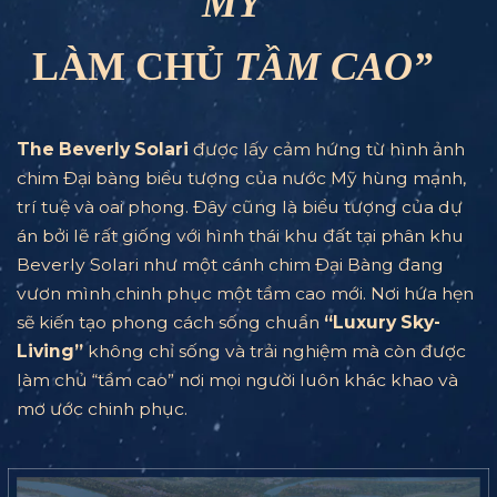
MỸ
LÀM CHỦ
TẦM CAO”
The Beverly Solari
được lấy cảm hứng từ hình ảnh
chim Đại bàng biểu tượng của nước Mỹ hùng mạnh,
trí tuệ và oai phong. Đây cũng là biểu tượng của dự
án bởi lẽ rất giống với hình thái khu đất tại phân khu
Beverly Solari như một cánh chim Đại Bàng đang
vươn mình chinh phục một tầm cao mới. Nơi hứa hẹn
sẽ kiến tạo phong cách sống chuẩn
“Luxury Sky-
Living”
không chỉ sống và trải nghiệm mà còn được
làm chủ “tầm cao” nơi mọi người luôn khác khao và
mơ ước chinh phục.