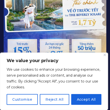
We value your privacy
We use cookies to enhance your browsing experience,
serve personalised ads or content, and analyse our
traffic. By clicking "Accept All", you consent to our use
of cookies.
NHẬN THÔNG TIN CHI TIẾT
Customise
Reject All
Accept All
(*) Mọi thông tin của quý khách hàng chỉ được sử
dụng nhằm mục đích cung cấp thông tin về dự án