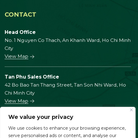
CONTACT
Head Office
No. 1 Nguyen Co Thach, An Khanh Ward, Ho Chi Minh
City
View Map
Tan Phu Sales Office
42 Bo Bao Tan Thang Street, Tan Son Nhi Ward, Ho
Chi Minh City
View Map
We value your privacy
Phu My Hung Sales Office
We use cookies to enhance your browsing experience,
168 Nguyen Luong Bang, Lot P5, Riverside
serve personalised ads or content, and analyse our
Residence Apartment, Tan My Ward, Ho Chi Minh