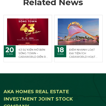
Related News
20
18
43 SỰ KIỆN MỞ BÁN
ĐIỂM NHANH LOẠT
SÔNG TOWN –
ĐẠI TIỆN ÍCH
12-2024
12-2024
CARAWORLD DIỄN RA
CARAWORLD HOẠT
ĐỒNG LOẠT TRÊN
ĐỘNG ĐÚNG DỊP BÀN
TOÀN QUỐC
GIAO SÔNG TOWN
NĂM 2026
AKA HOMES REAL ESTATE
INVESTMENT JOINT STOCK