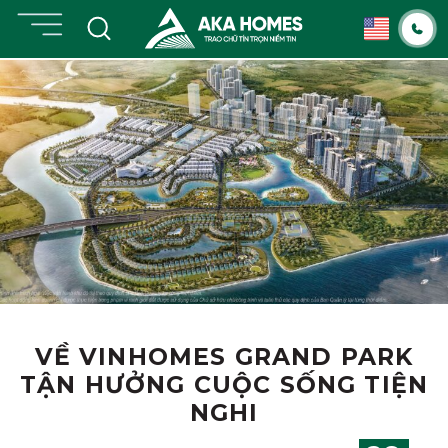
Chuyển
đến
nội
dung
VỀ VINHOMES GRAND PARK
TẬN HƯỞNG CUỘC SỐNG TIỆN
NGHI