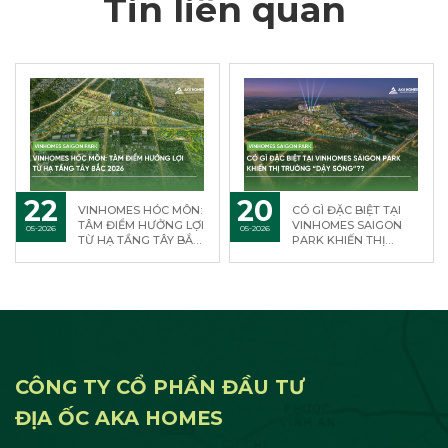
Tin liên quan
22
20
VINHOMES HÓC MÔN:
CÓ GÌ ĐẶC BIỆT TẠI
TÂM ĐIỂM HƯỞNG LỢI
VINHOMES SAIGON
05-2026
05-2026
TỪ HẠ TẦNG TÂY BẮC
PARK KHIẾN THỊ
2026
TRƯỜNG “DẬY
SÓNG”?
CÔNG TY CỔ PHẦN ĐẦU TƯ
ĐỊA ỐC AKA HOMES