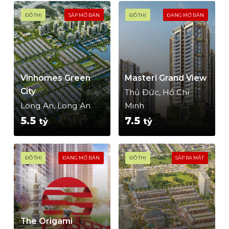
ĐÔ THỊ
SẮP MỞ BÁN
ĐÔ THỊ
ĐANG MỞ BÁN
Vinhomes Green
Masteri Grand View
City
Thủ Đức, Hồ Chí
Long An, Long An
Minh
5.5
7.5
tỷ
tỷ
ĐÔ THỊ
ĐANG MỞ BÁN
ĐÔ THỊ
SẮP RA MẮT
The Origami