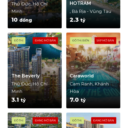
HOTRAM
Thủ Đức, Hồ Chí
Minh
, Bà Rịa - Vũng Tàu
10
2.3
đồng
tỷ
ĐÔ THỊ
ĐANG MỞ BÁN
ĐÔ THỊ BIỂN
SẮP MỞ BÁN
The Beverly
Caraworld
Thủ Đức, Hồ Chí
Cam Ranh, Khánh
Minh
Hòa
3.1
7.0
tỷ
tỷ
ĐÔ THỊ
ĐANG MỞ BÁN
ĐÔ THỊ
ĐANG MỞ BÁN