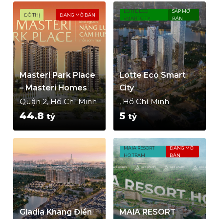
LOTTE ECO
SẮP MỞ
ĐÔ THỊ
ĐANG MỞ BÁN
SMART CITY
BÁN
Masteri Park Place
Lotte Eco Smart
– Masteri Homes
City
Quận 2, Hồ Chí Minh
, Hồ Chí Minh
44.8
5
tỷ
tỷ
MAIA RESORT
ĐANG MỞ
HO TRAM
BÁN
Gladia Khang Điền
MAIA RESORT