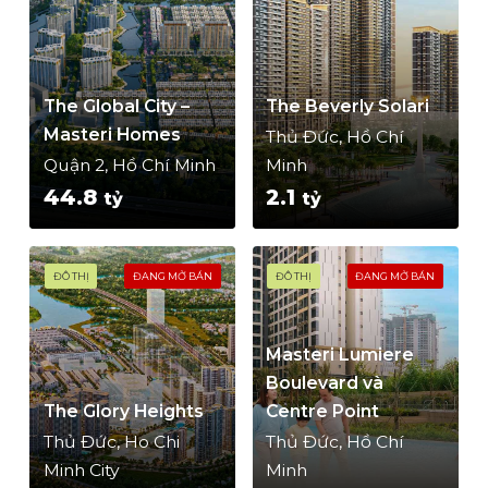
The Global City –
The Beverly Solari
Masteri Homes
Thủ Đức, Hồ Chí
Quận 2, Hồ Chí Minh
Minh
44.8
2.1
tỷ
tỷ
ĐÔ THỊ
ĐANG MỞ BÁN
ĐÔ THỊ
ĐANG MỞ BÁN
Masteri Lumiere
Boulevard và
The Glory Heights
Centre Point
Thủ Đức, Ho Chi
Thủ Đức, Hồ Chí
Minh City
Minh