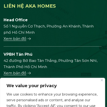
LIÊN HỆ AKA HOMES
Head Office
Số 1 Nguyễn Cơ Thạch, Phường An Khánh, Thành
phố Hồ Chí Minh
Xem bản đồ
VPBH Tân Phú
42 đường Bờ Bao Tân Thắng, Phường Tân Sơn Nhì,
Thành Phố Hồ Chí Minh
Xem bản đồ
We value your privacy
VPBH Phú Mỹ Hưng
We use cookies to enhance your browsing experience,
168 đường Nguyễn Lương Bằng, Lô P5, chung cư
serve personalised ads or content, and analyse our
Riverside Residence, phường Tân Mỹ, Thành Phố Hồ
traffic. By clicking "Accept All", you consent to our use