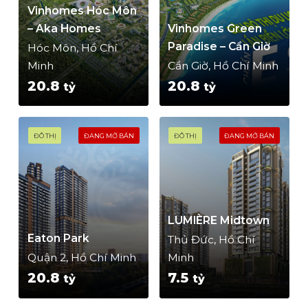
Vinhomes Hóc Môn
– Aka Homes
Vinhomes Green
Paradise – Cần Giờ
Hóc Môn, Hồ Chí
Minh
Cần Giờ, Hồ Chí Minh
20.8
20.8
tỷ
tỷ
ĐÔ THỊ
ĐANG MỞ BÁN
ĐÔ THỊ
ĐANG MỞ BÁN
LUMIÈRE Midtown
Eaton Park
Thủ Đức, Hồ Chí
Quận 2, Hồ Chí Minh
Minh
20.8
7.5
tỷ
tỷ