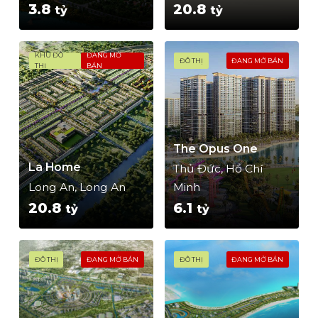
3.8
20.8
tỷ
tỷ
KHU ĐÔ
ĐANG MỞ
ĐÔ THỊ
ĐANG MỞ BÁN
THỊ
BÁN
The Opus One
La Home
Thủ Đức, Hồ Chí
Long An, Long An
Minh
20.8
6.1
tỷ
tỷ
ĐÔ THỊ
ĐANG MỞ BÁN
ĐÔ THỊ
ĐANG MỞ BÁN