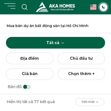
Chuyển
đến
nội
dung
Mua bán dự án bất động sản tại Hồ Chí Minh
Tất cả
Địa điểm
Chủ đầu tư
Giá bán
Chọn thêm +
Bản đồ
Hiển thị tất cả 77 kết quả
Mới nhất