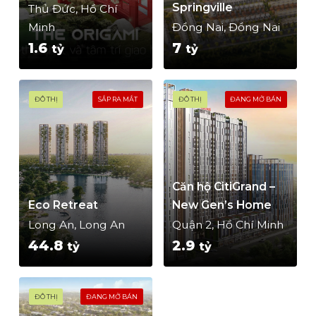
Springville
Thủ Đức, Hồ Chí
Minh
Đồng Nai, Đồng Nai
1.6
7
tỷ
tỷ
ĐÔ THỊ
SẮP RA MẮT
ĐÔ THỊ
ĐANG MỞ BÁN
Căn hộ CitiGrand –
Eco Retreat
New Gen’s Home
Long An, Long An
Quận 2, Hồ Chí Minh
44.8
2.9
tỷ
tỷ
ĐÔ THỊ
ĐANG MỞ BÁN