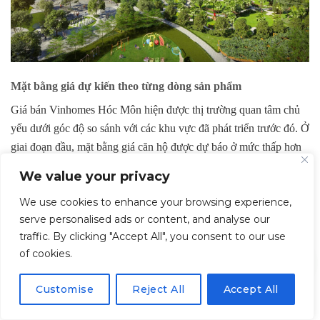
Mặt bằng giá dự kiến theo từng dòng sản phẩm
Giá bán Vinhomes Hóc Môn
hiện được thị trường quan tâm chủ
yếu dưới góc độ so sánh với các khu vực đã phát triển trước đó. Ở
giai đoạn đầu, mặt bằng giá căn hộ được dự báo ở mức thấp hơn
so với khu Đông và khu Nam TP.HCM, trong khi các dòng sản
We value your privacy
phẩm nhà phố và shophouse có lợi thế hưởng lợi từ quy mô đại
We use cookies to enhance your browsing experience,
đô thị và mật độ cư dân hình thành theo thời gian.
serve personalised ads or content, and analyse our
Nhìn tổng thể, khu Tây Bắc vẫn được đánh giá là khu vực còn dư
traffic. By clicking "Accept All", you consent to our use
of cookies.
địa tăng trưởng về giá trong trung và dài hạn. Mức giá của dự án
sẽ chịu tác động bởi nhiều yếu tố, bao gồm thời điểm mở bán từng
Customise
Reject All
Accept All
phân khu, tiến độ hoàn thiện hạ tầng xung quanh cũng như chính
sách bán hàng và diễn biến lãi suất của thị trường.