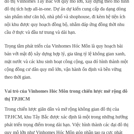
đô thị Vinhomes Tây Bắc
với quy mô lớn, xây dựng theo mô hình
đô thị tích hợp all-in-one. Dự án dự kiến cung cấp đa dạng dòng
sản phẩm như căn hộ, nhà phố và shophouse, đi kèm hệ tiện ích
nội khu được quy hoạch đồng bộ, nhằm đáp ứng đồng thời nhu
cầu ở thực và đầu tư trung và dài hạn.
Trọng tâm phát triển của Vinhomes Hóc Môn là quy hoạch bài
bản với mật độ xây dựng hợp lý, gia tăng tỷ lệ không gian xanh,
mặt nước và các khu sinh hoạt công cộng, qua đó hình thành một
cộng đồng cư dân quy mô lớn, vận hành ổn định và bền vững
theo thời gian.
Vai trò của Vinhomes Hóc Môn trong chiến lược mở rộng đô
thị TP.HCM
Trong chiến lược giãn dân và mở rộng không gian đô thị của
TP.HCM, khu Tây Bắc được xác định là một trong những hướng
phát triển trọng điểm trong dài hạn. Việc hình thành các đại đô thị
quy mô lớn như
Vinhomes Hóc Môn
góp phần tạo ra cực phát