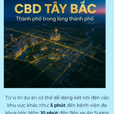
Từ vị trí dự án có thể dễ dàng kết nối đến các
khu vực khác như:
5 phút
đến bệnh viện đa
khoa Hóc Môn;
10 phút
đến Bến xe An Sương