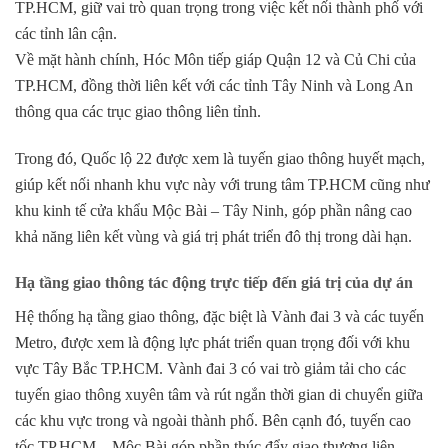
TP.HCM, giữ vai trò quan trọng trong việc kết nối thành phố với
các tỉnh lân cận.
Về mặt hành chính, Hóc Môn tiếp giáp Quận 12 và Củ Chi của
TP.HCM, đồng thời liên kết với các tỉnh Tây Ninh và Long An
thông qua các trục giao thông liên tỉnh.
Trong đó, Quốc lộ 22 được xem là tuyến giao thông huyết mạch,
giúp kết nối nhanh khu vực này với trung tâm TP.HCM cũng như
khu kinh tế cửa khẩu Mộc Bài – Tây Ninh, góp phần nâng cao
khả năng liên kết vùng và giá trị phát triển đô thị trong dài hạn.
Hạ tầng giao thông tác động trực tiếp đến giá trị của dự án
Hệ thống hạ tầng giao thông, đặc biệt là
Vành đai 3 và các tuyến
Metro
, được xem là động lực phát triển quan trọng đối với khu
vực Tây Bắc TP.HCM. Vành đai 3 có vai trò giảm tải cho các
tuyến giao thông xuyên tâm và rút ngắn thời gian di chuyển giữa
các khu vực trong và ngoài thành phố. Bên cạnh đó, tuyến cao
tốc TP.HCM – Mộc Bài góp phần thúc đẩy giao thương liên