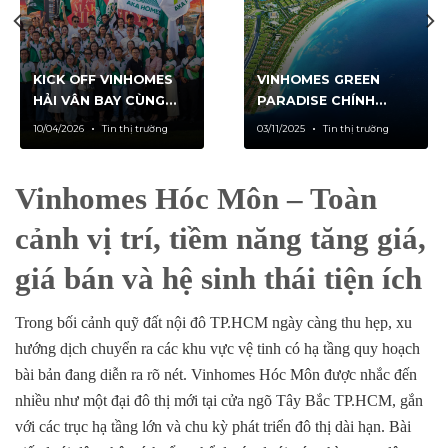
KICK OFF VINHOMES
VINHOMES GREEN
HẢI VÂN BAY CÙNG
PARADISE CHÍNH
AKA HOMES
THỨC NỘP HỒ SƠ
10/04/2026
Tin thị trường
03/11/2025
Tin thị trường
07/04/2026
BẦU CHỌN “7 KỲ
QUAN ĐÔ THỊ TƯƠNG
LAI” THẾ GIỚI
Vinhomes Hóc Môn – Toàn
cảnh vị trí, tiềm năng tăng giá,
giá bán và hệ sinh thái tiện ích
Trong bối cảnh quỹ đất nội đô TP.HCM ngày càng thu hẹp, xu
hướng dịch chuyển ra các khu vực vệ tinh có hạ tầng quy hoạch
bài bản đang diễn ra rõ nét.
Vinhomes Hóc Môn
được nhắc đến
nhiều như một đại đô thị mới tại
cửa ngõ Tây Bắc TP.HCM
, gắn
với các trục hạ tầng lớn và chu kỳ phát triển đô thị dài hạn. Bài