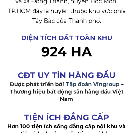
và xã Đông Thạnh, huyện Hóc Môn,
TP.HCM đây là huyện thuộc khu vực phía
Tây Bắc của Thành phố.
DIỆN TÍCH DẤT TOÀN KHU
924 HA
CĐT UY TÍN HÀNG ĐẦU
Được phát triển bởi
Tập đoàn Vingroup
–
Thương hiệu bất động sản hàng đầu Việt
Nam
TIỆN ÍCH ĐẲNG CẤP
Hơn 100 tiện ích sống đẳng cấp nội khu và