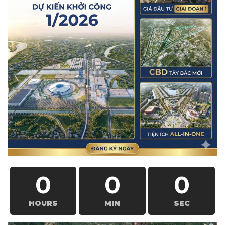
0
0
0
HOURS
MIN
SEC