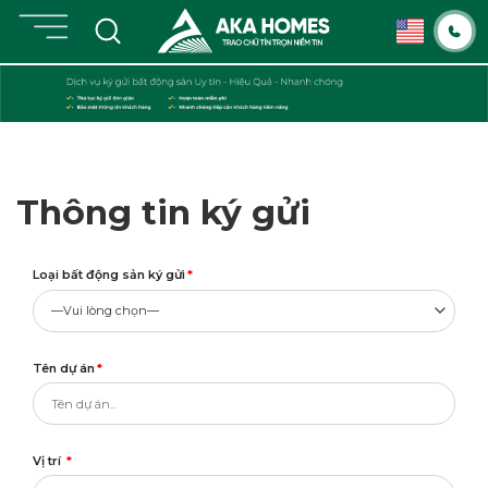
Chuyển
đến
nội
dung
Thông tin ký gửi
Loại bất động sản ký gửi
*
Tên dự án
*
Vị trí
*