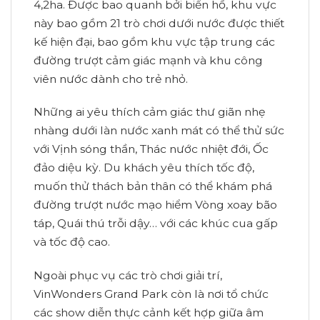
4,2ha. Được bao quanh bởi biển hồ, khu vực
này bao gồm 21 trò chơi dưới nước được thiết
kế hiện đại, bao gồm khu vực tập trung các
đường trượt cảm giác mạnh và khu công
viên nước dành cho trẻ nhỏ.
Những ai yêu thích cảm giác thư giãn nhẹ
nhàng dưới làn nước xanh mát có thể thử sức
với Vịnh sóng thần, Thác nước nhiệt đới, Ốc
đảo diệu kỳ. Du khách yêu thích tốc độ,
muốn thử thách bản thân có thể khám phá
đường trượt nước mạo hiểm Vòng xoay bão
táp, Quái thú trỗi dậy… với các khúc cua gấp
và tốc độ cao.
Ngoài phục vụ các trò chơi giải trí,
VinWonders Grand Park còn là nơi tổ chức
các show diễn thực cảnh kết hợp giữa âm