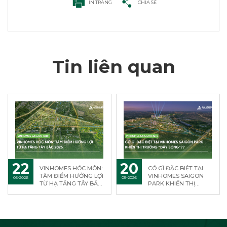
IN TRANG
CHIA SẺ
Tin liên quan
22
20
VINHOMES HÓC MÔN:
CÓ GÌ ĐẶC BIỆT TẠI
TÂM ĐIỂM HƯỞNG LỢI
VINHOMES SAIGON
05-2026
05-2026
TỪ HẠ TẦNG TÂY BẮC
PARK KHIẾN THỊ
2026
TRƯỜNG “DẬY
SÓNG”?